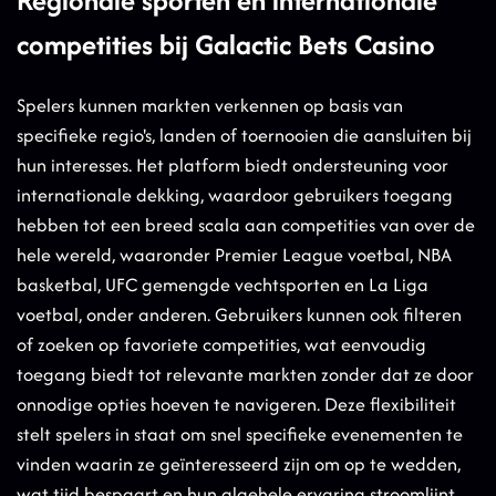
competities bij Galactic Bets Casino
Spelers kunnen markten verkennen op basis van
specifieke regio's, landen of toernooien die aansluiten bij
hun interesses. Het platform biedt ondersteuning voor
internationale dekking, waardoor gebruikers toegang
hebben tot een breed scala aan competities van over de
hele wereld, waaronder Premier League voetbal, NBA
basketbal, UFC gemengde vechtsporten en La Liga
voetbal, onder anderen. Gebruikers kunnen ook filteren
of zoeken op favoriete competities, wat eenvoudig
toegang biedt tot relevante markten zonder dat ze door
onnodige opties hoeven te navigeren. Deze flexibiliteit
stelt spelers in staat om snel specifieke evenementen te
vinden waarin ze geïnteresseerd zijn om op te wedden,
wat tijd bespaart en hun algehele ervaring stroomlijnt.