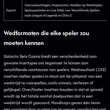
Toernooieuitslagen, Mapwinsten, Wedden op Wedstrijden,
Esports
Spelerprestaties en Live Odds voor Verschillende Spellen
zoals League of Legends en Dota 2.
Wedformaten die elke speler zou
moeten kennen
Galactic Bets Casino biedt een verscheidenheid aan
gewone inzettypes om tegemoet te komen aan
verschillende voorkeuren van spelers. Wedresultaat (1X2)
inzetten stellen spelers in staat om de uitkomst van een
wedstrijd te voorspellen, zoals winnen, verliezen of
gelijkspel. Over/Under inzetten houden in dat er gewed
wordt op het totale aantal doelpunten dat in een
wedstrijd wordt gescoord. Handicaps geven één team
een voordeel door punten toe te voegen voordat het spel