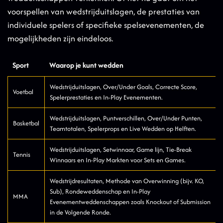
voorspellen van wedstrijduitslagen, de prestaties van
individuele spelers of specifieke spelsevenementen, de
mogelijkheden zijn eindeloos.
Sport
Waarop je kunt wedden
Wedstrijduitslagen, Over/Under Goals, Correcte Score,
Voetbal
Spelerprestaties en In-Play Evenementen.
Wedstrijduitslagen, Puntverschillen, Over/Under Punten,
Basketbal
Teamtotalen, Spelerprops en Live Wedden op Helften.
Wedstrijduitslagen, Setwinnaar, Game lijn, Tie-Break
Tennis
Winnaars en In-Play Markten voor Sets en Games.
Wedstrijdresultaten, Methode van Overwinning (bijv. KO,
Sub), Rondeweddenschap en In-Play
MMA
Evenementweddenschappen zoals Knockout of Submission
in de Volgende Ronde.