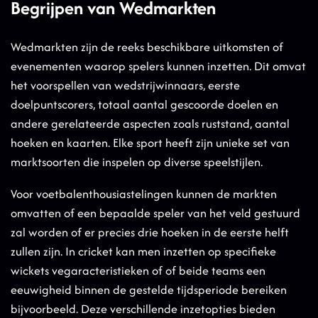
Begrijpen van Wedmarkten
Wedmarkten zijn de reeks beschikbare uitkomsten of
evenementen waarop spelers kunnen inzetten. Dit omvat
het voorspellen van wedstrijwinnaars, eerste
doelpuntscorers, totaal aantal gescoorde doelen en
andere gerelateerde aspecten zoals ruststand, aantal
hoeken en kaarten. Elke sport heeft zijn unieke set van
marktsoorten die inspelen op diverse speelstijlen.
Voor voetbalenthousiastelingen kunnen de markten
omvatten of een bepaalde speler van het veld gestuurd
zal worden of er precies drie hoeken in de eerste helft
zullen zijn. In cricket kan men inzetten op specifieke
wickets vegaracteristieken of of beide teams een
eeuwigheid binnen de gestelde tijdsperiode bereiken
bijvoorbeeld. Deze verschillende inzetopties bieden