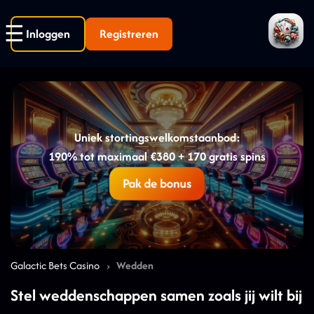
Inloggen
Registreren
Uniek stortingswelkomstaanbod:
190% tot maximaal €380 + 170 gratis spins
Pak de bonus
›
Galactic Bets Casino
Wedden
Stel weddenschappen samen zoals jij wilt bij