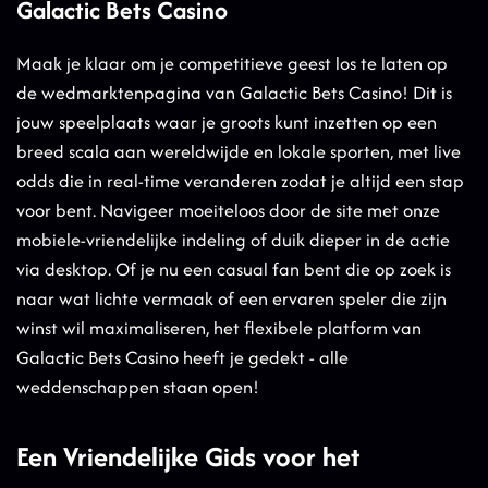
Galactic Bets Casino
Maak je klaar om je competitieve geest los te laten op
de wedmarktenpagina van Galactic Bets Casino! Dit is
jouw speelplaats waar je groots kunt inzetten op een
breed scala aan wereldwijde en lokale sporten, met live
odds die in real-time veranderen zodat je altijd een stap
voor bent. Navigeer moeiteloos door de site met onze
mobiele-vriendelijke indeling of duik dieper in de actie
via desktop. Of je nu een casual fan bent die op zoek is
naar wat lichte vermaak of een ervaren speler die zijn
winst wil maximaliseren, het flexibele platform van
Galactic Bets Casino heeft je gedekt - alle
weddenschappen staan open!
Een Vriendelijke Gids voor het