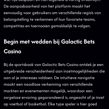
De aanpasbaarheid van het platform maakt het
eenvoudig voor gebruikers om verschillende regio's van
belangstelling te verkennen of hun favoriete teams,
competities en toernooien gemakkelijk te volgen.
Begin met wedden bij Galactic Bets
Casino
Bij de sportsbook van Galactic Bets Casino ontdek je een
uitgebreide verscheidenheid aan inzetmogelijkheden die
aan al je interesses voldoen. De intuïtieve navigatie
maakt een naadloze verkenning van verschillende
markten en evenementen mogelijk, waardoor een
zorgeloze ervaring gegarandeerd is, ongeacht of je inzet
op voetbal of basketbal. Elke type speler is hier goed