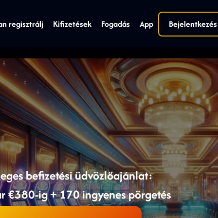
n regisztrálj
Kifizetések
Fogadás
App
Bejelentkezés
eges befizetési üdvözlőajánlat:
 €380-ig + 170 ingyenes pörgetés