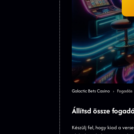
›
Galactic Bets Casino
Fogadás
Állítsd össze fogadá
Készülj fel, hogy kiad a ver