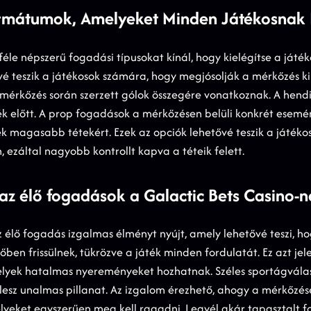
rmátumok, Amelyeket Minden Játékosnak I
féle népszerű fogadási típusokat kínál, hogy kielégítse a ját
vé teszik a játékosok számára, hogy megjósolják a mérkőzés k
érkőzés során szerzett gólok összegére vonatkoznak. A hendi
k előtt. A prop fogadások a mérkőzésen belüli konkrét esem
ek magasabb tétekért. Ezek az opciók lehetővé teszik a játék
, ezáltal nagyobb kontrollt kapva a téteik felett.
 élő fogadások a Galactic Bets Casino-n
az élő fogadás izgalmas élményt nyújt, amely lehetővé teszi, 
dőben frissülnek, tükrözve a játék minden fordulatát. Ez azt je
lyek hatalmas nyereményeket hozhatnak. Széles sportágválaszté
lesz unalmas pillanat. Az izgalom érezhető, ahogy a mérkőzése
lyeket egyszerűen meg kell ragadni. Legyél akár tapasztalt f