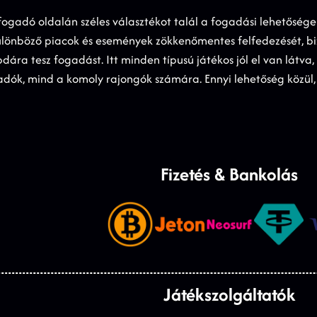
fogadó oldalán széles választékot talál a fogadási lehetőségek
különböző piacok és események zökkenőmentes felfedezését, bi
dára tesz fogadást. Itt minden típusú játékos jól el van látva
adók, mind a komoly rajongók számára. Ennyi lehetőség közül, 
Fizetés & Bankolás
Játékszolgáltatók