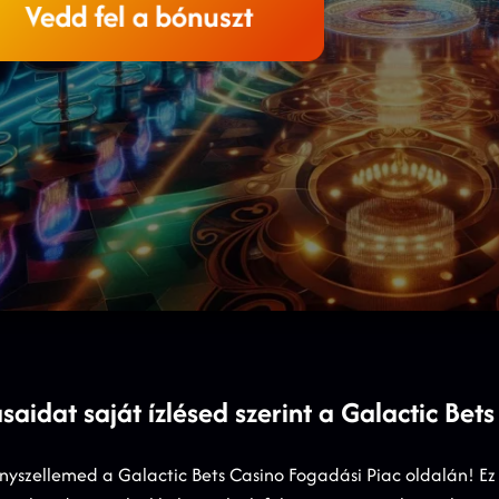
Vedd fel a bónuszt
saidat saját ízlésed szerint a Galactic Bet
senyszellemed a Galactic Bets Casino Fogadási Piac oldalán! E