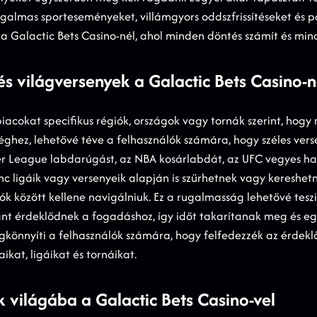
izgalmas sporteseményeket, villámgyors oddszfrissítéseket és
 a Galactic Bets Casino-nél, ahol minden döntés számít és mind
és világversenyek a Galactic Bets Casino-n
piacokat specifikus régiók, országok vagy tornák szerint, ho
éghez, lehetővé téve a felhasználók számára, hogy széles ver
ier League labdarúgást, az NBA kosárlabdát, az UFC vegyes h
nc ligáik vagy versenyeik alapján is szűrhetnek vagy kereshe
iók között kellene navigálniuk. Ez a rugalmasság lehetővé te
nt érdeklődnek a fogadáshoz, így időt takarítanak meg és egys
nnyíti a felhasználók számára, hogy felfedezzék az érdeklő
kat, ligáikat és tornáikat.
 világába a Galactic Bets Casino-vel