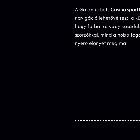
A Galactic Bets Casino sport
navigáció lehetővé teszi a 
hogy futballra vagy kosárlab
szorzókkal, mind a hobbifog
nyerő előnyét még ma!