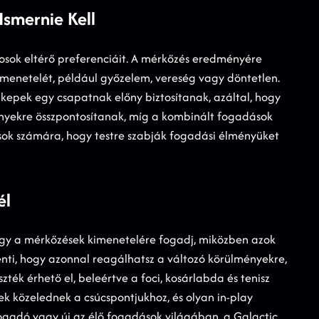
smernie Kell
ékosok eltérő preferenciáit. A mérkőzés eredményére
imenetelét, például győzelem, vereség vagy döntetlen.
kepek egy csapatnak előny biztosítanak, azáltal, hogy
ényekre összpontosítanak, míg a kombinált fogadások
osok számára, hogy testre szabják fogadási élményüket
él
hogy a mérkőzések kimenetelére fogadj, miközben azok
lenti, hogy azonnal reagálhatsz a változó körülményekre,
k érhető el, beleértve a foci, kosárlabda és tenisz
k közelednek a csúcspontjukhoz, és olyan in-play
ogadó vagy új az élő fogadások világában, a Galactic