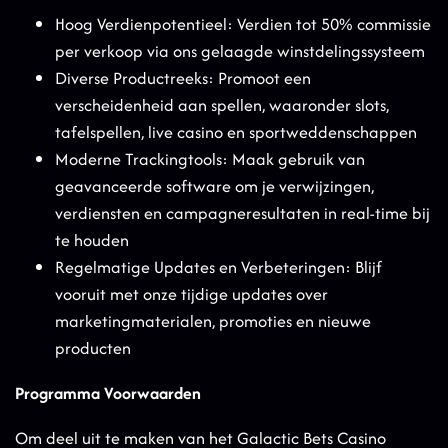
Hoog Verdienpotentieel: Verdien tot 50% commissie
per verkoop via ons gelaagde winstdelingssysteem
Diverse Productreeks: Promoot een
verscheidenheid aan spellen, waaronder slots,
tafelspellen, live casino en sportweddenschappen
Moderne Trackingtools: Maak gebruik van
geavanceerde software om je verwijzingen,
verdiensten en campagneresultaten in real-time bij
te houden
Regelmatige Updates en Verbeteringen: Blijf
vooruit met onze tijdige updates over
marketingmaterialen, promoties en nieuwe
producten
Programma Voorwaarden
Om deel uit te maken van het Galactic Bets Casino