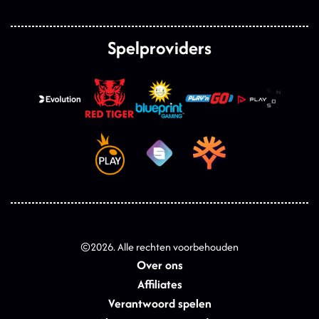
Spelproviders
©
2026
. Alle rechten voorbehouden
Over ons
Affiliates
Verantwoord spelen