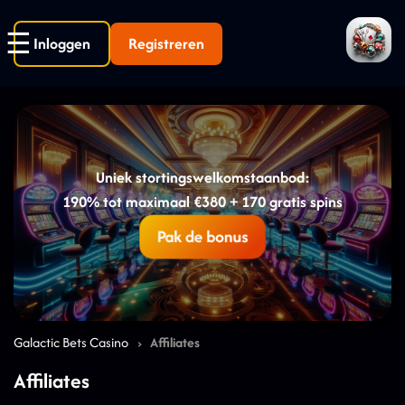
Inloggen
Registreren
Uniek stortingswelkomstaanbod:
190% tot maximaal €380 + 170 gratis spins
Pak de bonus
›
Galactic Bets Casino
Affiliates
Affiliates