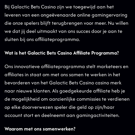
Bij Galactic Bets Casino zijn we toegewijd aan het
leveren van een ongeëvenaarde online gamingervaring
die onze spelers blijft terugbrengen voor meer. Nu willen
we dat jij deel uitmaakt van ons succes door je aan te
sluiten bij ons affiliateprogramma.
Wat is het Galactic Bets Casino Affiliate Programma?
Ons innovatieve affiliateprogramma stelt marketeers en
affiliates in staat om met ons samen te werken in het
bevorderen van het Galactic Bets Casino casino merk
naar nieuwe klanten. Als goedgekeurde affiliate heb je
de mogelijkheid om aanzienlijke commissies te verdienen
op elke doorverwezen speler die geld op zijn/haar
account stort en deelneemt aan gamingactiviteiten.
Waarom met ons samenwerken?