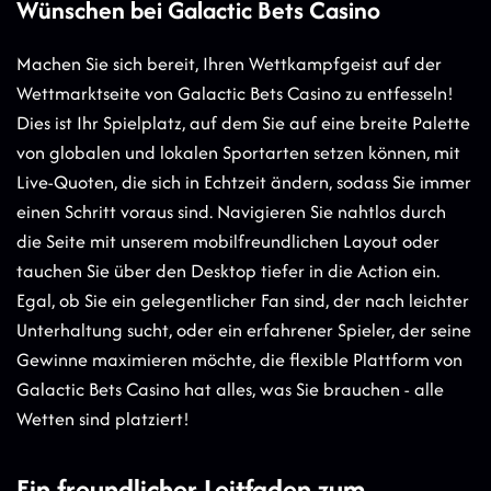
Wünschen bei Galactic Bets Casino
Machen Sie sich bereit, Ihren Wettkampfgeist auf der
Wettmarktseite von Galactic Bets Casino zu entfesseln!
Dies ist Ihr Spielplatz, auf dem Sie auf eine breite Palette
von globalen und lokalen Sportarten setzen können, mit
Live-Quoten, die sich in Echtzeit ändern, sodass Sie immer
einen Schritt voraus sind. Navigieren Sie nahtlos durch
die Seite mit unserem mobilfreundlichen Layout oder
tauchen Sie über den Desktop tiefer in die Action ein.
Egal, ob Sie ein gelegentlicher Fan sind, der nach leichter
Unterhaltung sucht, oder ein erfahrener Spieler, der seine
Gewinne maximieren möchte, die flexible Plattform von
Galactic Bets Casino hat alles, was Sie brauchen - alle
Wetten sind platziert!
Ein freundlicher Leitfaden zum