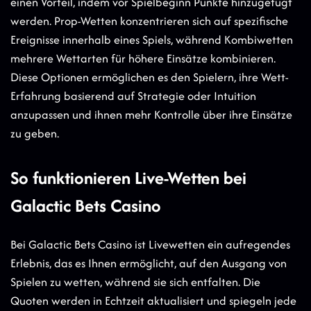
einen Vorteil, indem vor Spielbeginn Punkte hinzugefügt
werden. Prop-Wetten konzentrieren sich auf spezifische
Ereignisse innerhalb eines Spiels, während Kombiwetten
mehrere Wettarten für höhere Einsätze kombinieren.
Diese Optionen ermöglichen es den Spielern, ihre Wett-
Erfahrung basierend auf Strategie oder Intuition
anzupassen und ihnen mehr Kontrolle über ihre Einsätze
zu geben.
So funktionieren Live-Wetten bei
Galactic Bets Casino
Bei Galactic Bets Casino ist Livewetten ein aufregendes
Erlebnis, das es Ihnen ermöglicht, auf den Ausgang von
Spielen zu wetten, während sie sich entfalten. Die
Quoten werden in Echtzeit aktualisiert und spiegeln jede