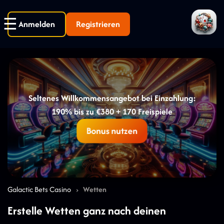
Anmelden
Registrieren
Seltenes Willkommensangebot bei Einzahlung:
190% bis zu €380 + 170 Freispiele
Bonus nutzen
›
Galactic Bets Casino
Wetten
Erstelle Wetten ganz nach deinen