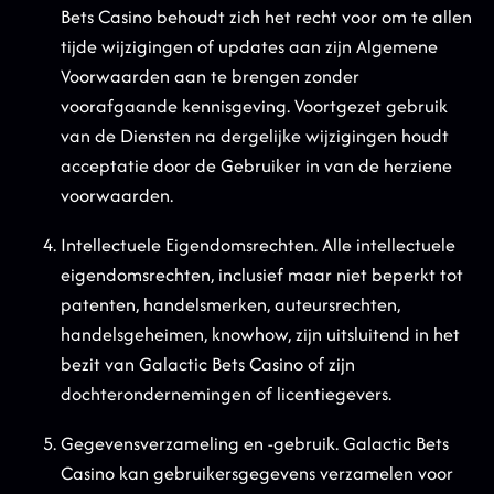
Bets Casino behoudt zich het recht voor om te allen
tijde wijzigingen of updates aan zijn Algemene
Voorwaarden aan te brengen zonder
voorafgaande kennisgeving. Voortgezet gebruik
van de Diensten na dergelijke wijzigingen houdt
acceptatie door de Gebruiker in van de herziene
voorwaarden.
Intellectuele Eigendomsrechten. Alle intellectuele
eigendomsrechten, inclusief maar niet beperkt tot
patenten, handelsmerken, auteursrechten,
handelsgeheimen, knowhow, zijn uitsluitend in het
bezit van Galactic Bets Casino of zijn
dochterondernemingen of licentiegevers.
Gegevensverzameling en -gebruik. Galactic Bets
Casino kan gebruikersgegevens verzamelen voor