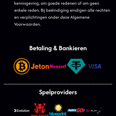
kennisgeving, om goede redenen of om geen
enkele reden. Bij beëindiging eindigen alle rechten
en verplichtingen onder deze Algemene
Voorwaarden.
Betaling & Bankieren
Spelproviders