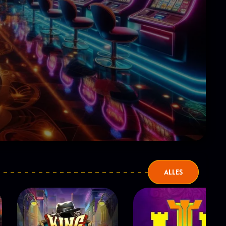
ALLES