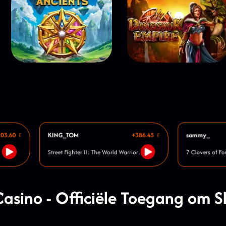
03.60
KING_TOM
+386.45
sammy_
£
£
Street Fighter II: The World Warrior Slot
7 Clovers of F
Casino - Officiële Toegang om Sl