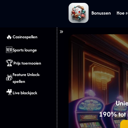
Bonussen
Hoe r
🔥
Casinospellen
🆕
Sports lounge
🏆
Prijs toernooien
Feature Unlock-
🎁
spellen
🎥
Live blackjack
Uni
190% tot 