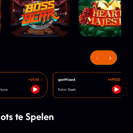
‹
›
+19.50
spinWizard
+499.03
£
£
ortune
Fishin’ Reels
ots te Spelen