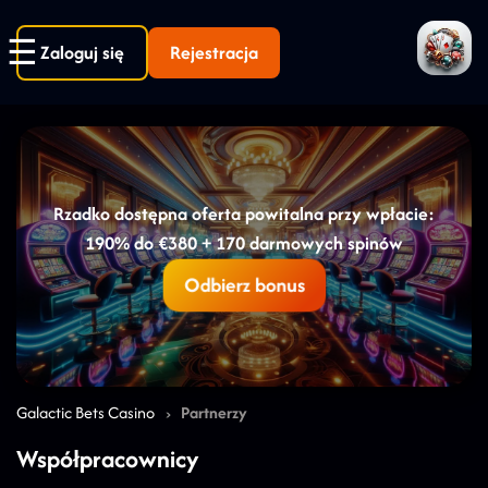
Zaloguj się
Rejestracja
Rzadko dostępna oferta powitalna przy wpłacie:
190% do €380 + 170 darmowych spinów
Odbierz bonus
›
Galactic Bets Casino
Partnerzy
Współpracownicy