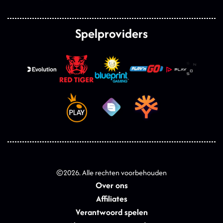
Spelproviders
©
2026
. Alle rechten voorbehouden
Over ons
Affiliates
Verantwoord spelen