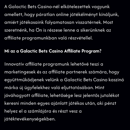
A Galactic Bets Casino-nél elkötelezettek vagyunk
amellett, hogy páratlan online játékélményt kínáljunk,
amiért játékosaink folyamatosan visszatérnek. Most
szeretnénk, ha Ön is részese lenne a sikerünknek az
affiliate programunkban való részvétellel.
Mi az a Galactic Bets Casino Affiliate Program?
Innovatív affiliate programunk lehetővé teszi a
marketingesek és az affiliate partnerek számára, hogy
együttműködjenek velünk a Galactic Bets Casino kaszinó
márka új ügyfelekhez való eljuttatásában. Mint
jóváhagyott affiliate, lehetősége lesz jelentős jutalékot
keresni minden egyes ajánlott játékos után, aki pénzt
helyez el a számlájára és részt vesz a
játéktevékenységekben.