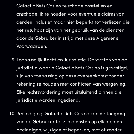
Galactic Bets Casino te schadeloosstellen en
onschadelijk te houden voor eventuele claims van
derden, inclusief maar niet beperkt tot verliezen die
het resultaat zijn van het gebruik van de diensten
door de Gebruiker in strijd met deze Algemene
Voorwaarden.
Toepasselijk Recht en Jurisdictie. De wetten van de
jurisdictie waarin Galactic Bets Casino is gevestigd,
zijn van toepassing op deze overeenkomst zonder
rekening te houden met conflicten van wetgeving.
Elke rechtsvordering moet uitsluitend binnen die
jurisdictie worden ingediend.
Beëindiging. Galactic Bets Casino kan de toegang
van de Gebruiker tot zijn diensten op elk moment
beëindigen, wijzigen of beperken, met of zonder