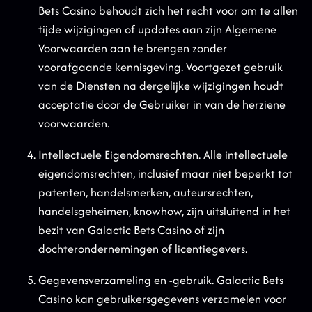
Bets Casino behoudt zich het recht voor om te allen
tijde wijzigingen of updates aan zijn Algemene
Voorwaarden aan te brengen zonder
voorafgaande kennisgeving. Voortgezet gebruik
van de Diensten na dergelijke wijzigingen houdt
acceptatie door de Gebruiker in van de herziene
voorwaarden.
Intellectuele Eigendomsrechten. Alle intellectuele
eigendomsrechten, inclusief maar niet beperkt tot
patenten, handelsmerken, auteursrechten,
handelsgeheimen, knowhow, zijn uitsluitend in het
bezit van Galactic Bets Casino of zijn
dochterondernemingen of licentiegevers.
Gegevensverzameling en -gebruik. Galactic Bets
Casino kan gebruikersgegevens verzamelen voor