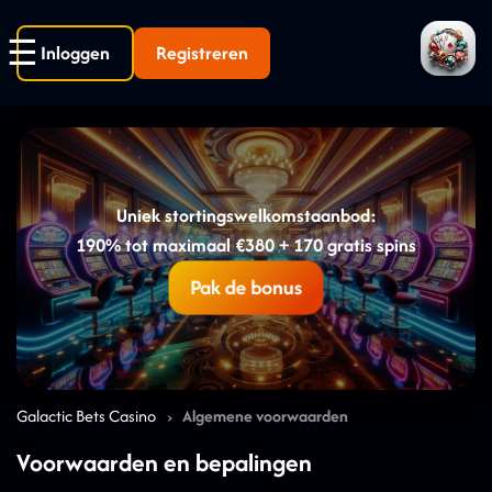
Inloggen
Registreren
Uniek stortingswelkomstaanbod:
190% tot maximaal €380 + 170 gratis spins
Pak de bonus
›
Galactic Bets Casino
Algemene voorwaarden
Voorwaarden en bepalingen