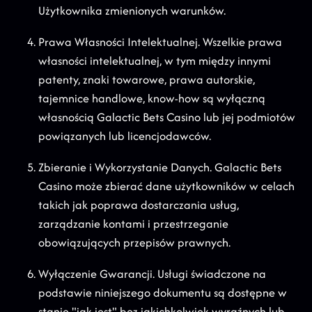
Użytkownika zmienionych warunków.
Prawa Własności Intelektualnej. Wszelkie prawa
własności intelektualnej, w tym między innymi
patenty, znaki towarowe, prawa autorskie,
tajemnice handlowe, know-how są wyłączną
własnością Galactic Bets Casino lub jej podmiotów
powiązanych lub licencjodawców.
Zbieranie i Wykorzystanie Danych. Galactic Bets
Casino może zbierać dane użytkowników w celach
takich jak poprawa dostarczania usług,
zarządzanie kontami i przestrzeganie
obowiązujących przepisów prawnych.
Wyłączenie Gwarancji. Usługi świadczone na
podstawie niniejszego dokumentu są dostępne w
stanie "jak jest" bez jakichkolwiek wyraźnych lub