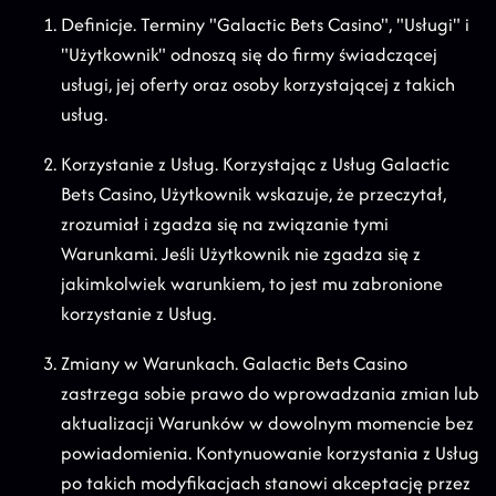
Definicje. Terminy "Galactic Bets Casino", "Usługi" i
"Użytkownik" odnoszą się do firmy świadczącej
usługi, jej oferty oraz osoby korzystającej z takich
usług.
Korzystanie z Usług. Korzystając z Usług Galactic
Bets Casino, Użytkownik wskazuje, że przeczytał,
zrozumiał i zgadza się na związanie tymi
Warunkami. Jeśli Użytkownik nie zgadza się z
jakimkolwiek warunkiem, to jest mu zabronione
korzystanie z Usług.
Zmiany w Warunkach. Galactic Bets Casino
zastrzega sobie prawo do wprowadzania zmian lub
aktualizacji Warunków w dowolnym momencie bez
powiadomienia. Kontynuowanie korzystania z Usług
po takich modyfikacjach stanowi akceptację przez