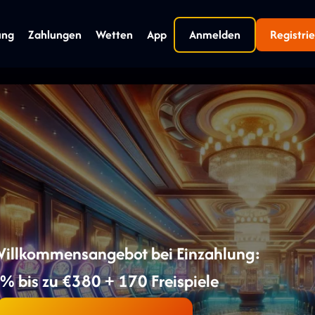
ung
Zahlungen
Wetten
App
Anmelden
Registri
Willkommensangebot bei Einzahlung:
% bis zu €380 + 170 Freispiele