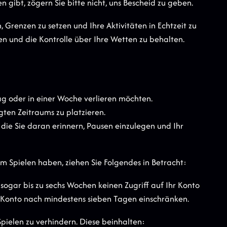
 gibt, zögern Sie bitte nicht, uns Bescheid zu geben.
 Grenzen zu setzen und Ihre Aktivitäten in Echtzeit zu
en und die Kontrolle über Ihre Wetten zu behalten.
ag oder in einer Woche verlieren möchten.
gten Zeitraums zu platzieren.
die Sie daran erinnern, Pausen einzulegen und Ihr
 Spielen haben, ziehen Sie Folgendes in Betracht:
ogar bis zu sechs Wochen keinen Zugriff auf Ihr Konto
hr Konto nach mindestens sieben Tagen einschränken.
Spielen zu verhindern. Diese beinhalten: