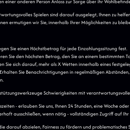
n einer anderen Person Anlass zur Sorge über ihr Wohlbefinden
ortungsvolles Spielen sind darauf ausgelegt, Ihnen zu helfen,
onen ermutigen wir Sie, innerhalb Ihrer Möglichkeiten zu bleib
gen Sie einen Höchstbetrag für jede Einzahlungssitzung fest.
eren Sie den höchsten Betrag, den Sie an einem bestimmten T
n Sie sich darauf, mehr als X Wetten innerhalb eines festgele
Erhalten Sie Benachrichtigungen in regelmäßigen Abständen, 
n.
rstützungswerkzeuge Schwierigkeiten mit verantwortungsvollem
eiten - erlauben Sie uns, Ihnen 24 Stunden, eine Woche oder s
rhaft ausschließen, wenn nötig - vollständigen Zugriff auf I
die darauf abzielen, Fairness zu fördern und problematisches 