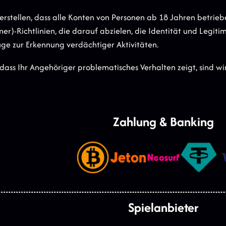
erstellen, dass alle Konten von Personen ab 18 Jahren betrie
)-Richtlinien, die darauf abzielen, die Identität und Legitimi
 zur Erkennung verdächtiger Aktivitäten.
ass Ihr Angehöriger problematisches Verhalten zeigt, sind wir 
Zahlung & Banking
Spielanbieter