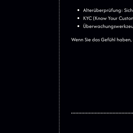
Alterüberprüfung: Sich
KYC (Know Your Customer
Überwachungswerkzeuge
Wenn Sie das Gefühl haben, d