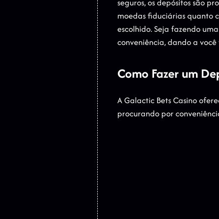
seguros, os depósitos são p
moedas fiduciárias quanto 
escolhido. Seja fazendo uma
conveniência, dando a você 
Como Fazer um Depó
A Galactic Bets Casino ofer
procurando por conveniênci