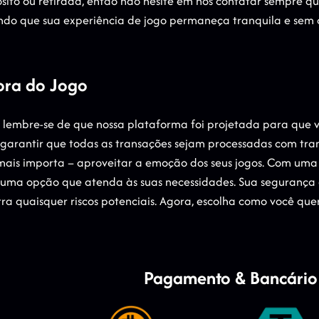
ito ou retirada, então não hesite em nos contatar sempre qu
ndo que sua experiência de jogo permaneça tranquila e sem co
ora do Jogo
, lembre-se de que nossa plataforma foi projetada para que v
arantir que todas as transações sejam processadas com tran
 mais importa – aproveitar a emoção dos seus jogos. Com u
ar uma opção que atenda às suas necessidades. Sua segurança 
a quaisquer riscos potenciais. Agora, escolha como você quer
Pagamento & Bancário