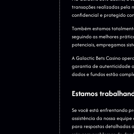
transações realizadas pela
confidencial e protegido con
Também estamos totalmente
seguindo as melhores prátic
potenciais, empregamos sis
A Galactic Bets Casino opera
garantia de autenticidade of
dados e fundos estão compl
Estamos trabalhand
Se você está enfrentando p
assistência da nossa equipe
para respostas detalhadas 