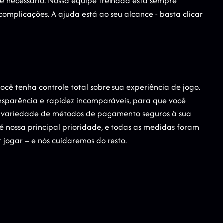
e necessário. Nossa equipe treinada está sempre
mplicações. A ajuda está ao seu alcance - basta clicar
ocê tenha controle total sobre sua experiência de jogo.
sparência e rapidez incomparáveis, para que você
ma variedade de métodos de pagamento seguros à sua
é nossa principal prioridade, e todas as medidas foram
 jogar – e nós cuidaremos do resto.