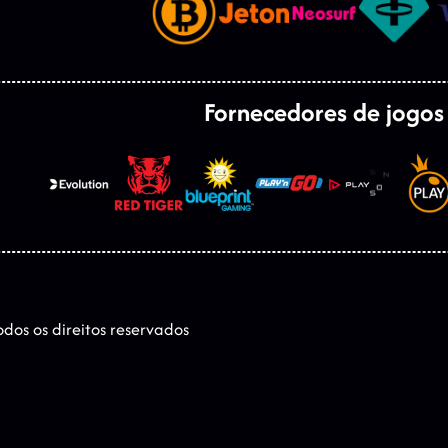
Fornecedores de jogos
Todos os direitos reservados