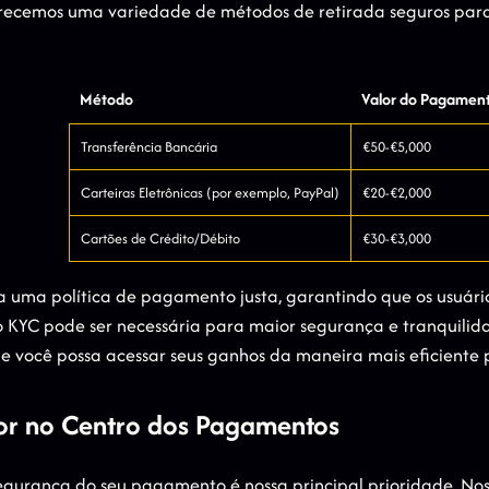
erecemos uma variedade de métodos de retirada seguros para 
Método
Valor do Pagamen
Transferência Bancária
€50-€5,000
Carteiras Eletrônicas (por exemplo, PayPal)
€20-€2,000
Cartões de Crédito/Débito
€30-€3,000
a uma política de pagamento justa, garantindo que os usuári
ão KYC pode ser necessária para maior segurança e tranquilid
e você possa acessar seus ganhos da maneira mais eficiente p
or no Centro dos Pagamentos
egurança do seu pagamento é nossa principal prioridade. Nosso