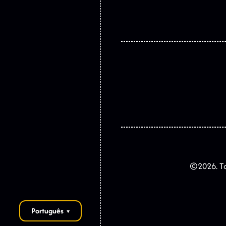
©
2026
. 
Português
▾