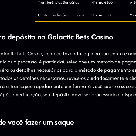
Transferências Bancárias
Mínimo €100
Até
Criptomoedas (ex.: Bitcoin)
Mínimo €50
Var
ro depósito na Galactic Bets Casino
alactic Bets Casino, comece fazendo login na sua conta e na
iniciar o processo. A partir daí, selecione um método de paga
Insira os detalhes necessários para o método de pagamento e
r todos os detalhes necessários, revise-os cuidadosamente e c
icará a transação rapidamente e informará você sobre o suc
 Após a verificação, seu depósito deve ser processado e disp
de você fazer um saque