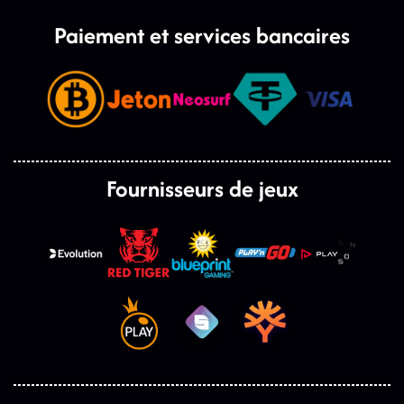
Paiement et services bancaires
Fournisseurs de jeux