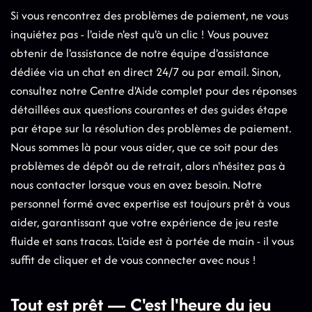
Si vous rencontrez des problèmes de paiement, ne vous
inquiétez pas - l'aide n'est qu'à un clic ! Vous pouvez
obtenir de l'assistance de notre équipe d'assistance
dédiée via un chat en direct 24/7 ou par email. Sinon,
consultez notre Centre d'Aide complet pour des réponses
détaillées aux questions courantes et des guides étape
par étape sur la résolution des problèmes de paiement.
Nous sommes là pour vous aider, que ce soit pour des
problèmes de dépôt ou de retrait, alors n'hésitez pas à
nous contacter lorsque vous en avez besoin. Notre
personnel formé avec expertise est toujours prêt à vous
aider, garantissant que votre expérience de jeu reste
fluide et sans tracas. L'aide est à portée de main - il vous
suffit de cliquer et de vous connecter avec nous !
Tout est prêt — C'est l'heure du jeu