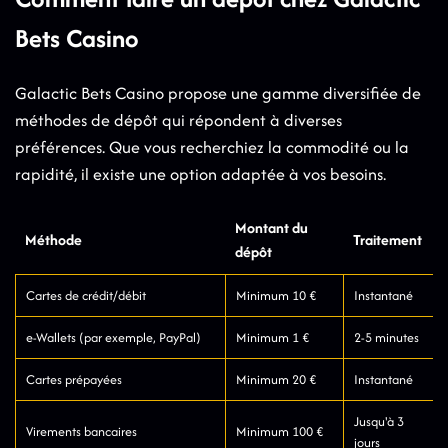
Bets Casino
Galactic Bets Casino propose une gamme diversifiée de
méthodes de dépôt qui répondent à diverses
préférences. Que vous recherchiez la commodité ou la
rapidité, il existe une option adaptée à vos besoins.
Montant du
Méthode
Traitement
dépôt
Cartes de crédit/débit
Minimum 10 €
Instantané
e-Wallets (par exemple, PayPal)
Minimum 1 €
2-5 minutes
Cartes prépayées
Minimum 20 €
Instantané
Jusqu'à 3
Virements bancaires
Minimum 100 €
jours