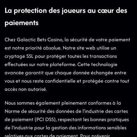
La protection des joueurs au cœur des
paiements
Chez Galactic Bets Casino, la sécurité de votre paiement
est notre priorité absolue. Notre site web utilise un
cryptage SSL pour protéger toutes les transactions
effectuées sur notre plateforme. Cette technologie
avancée garantit que chaque donnée échangée entre
vous et nous reste confidentielle et protégée contre tout
accès non autorisé.
Nous sommes également pleinement conformes à la
Norme de sécurité des données de l'industrie des cartes
de paiement (PCI DSS), respectant les bonnes pratiques
de l'industrie pour la gestion des informations sensibles
relatives aux cartes de paiement. Pour prévenir