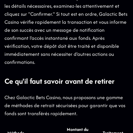
les détails nécessaires, examinez-les attentivement et
cliquez sur "Confirmer." Si tout est en ordre, Galactic Bets
Casino vérifie rapidement la transaction et vous informe
de son succès avec un message de notification
confirmant l'accès instantané aux fonds. Après
vérification, votre dépôt doit être traité et disponible
immédiatement sans nécessiter d'autres actions ou
confirmations.
Ce qu'il faut savoir avant de retirer
Chez Galactic Bets Casino, nous proposons une gamme
de méthodes de retrait sécurisées pour garantir que vos
fonds sont transférés rapidement.
Montant du
Méthode
Traitement