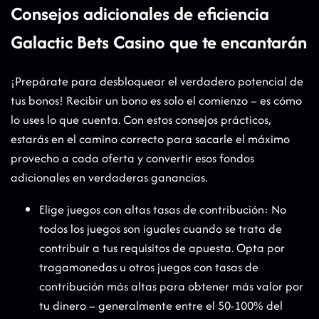
Consejos adicionales de eficiencia
Galactic Bets Casino que te encantarán
¡Prepárate para desbloquear el verdadero potencial de
tus bonos! Recibir un bono es solo el comienzo – es cómo
lo uses lo que cuenta. Con estos consejos prácticos,
estarás en el camino correcto para sacarle el máximo
provecho a cada oferta y convertir esos fondos
adicionales en verdaderas ganancias.
Elige juegos con altas tasas de contribución: No
todos los juegos son iguales cuando se trata de
contribuir a tus requisitos de apuesta. Opta por
tragamonedas u otros juegos con tasas de
contribución más altas para obtener más valor por
tu dinero – generalmente entre el 50-100% del