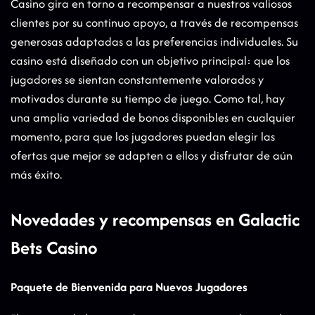
Casino gira en torno a recompensar a nuestros valiosos
clientes por su continuo apoyo, a través de recompensas
generosas adaptadas a las preferencias individuales. Su
casino está diseñado con un objetivo principal: que los
jugadores se sientan constantemente valorados y
motivados durante su tiempo de juego. Como tal, hay
una amplia variedad de bonos disponibles en cualquier
momento, para que los jugadores puedan elegir las
ofertas que mejor se adapten a ellos y disfrutar de aún
más éxito.
Novedades y recompensas en Galactic
Bets Casino
Paquete de Bienvenida para Nuevos Jugadores