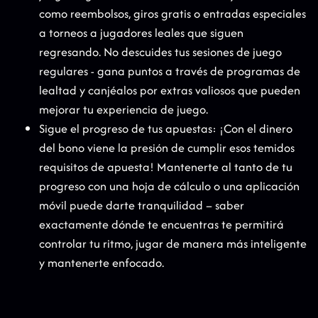
como reembolsos, giros gratis o entradas especiales
a torneos a jugadores leales que siguen
regresando. No descuides tus sesiones de juego
regulares - gana puntos a través de programas de
lealtad y canjéalos por extras valiosos que pueden
mejorar tu experiencia de juego.
Sigue el progreso de tus apuestas: ¡Con el dinero
del bono viene la presión de cumplir esos temidos
requisitos de apuesta! Mantenerte al tanto de tu
progreso con una hoja de cálculo o una aplicación
móvil puede darte tranquilidad – saber
exactamente dónde te encuentras te permitirá
controlar tu ritmo, jugar de manera más inteligente
y mantenerte enfocado.