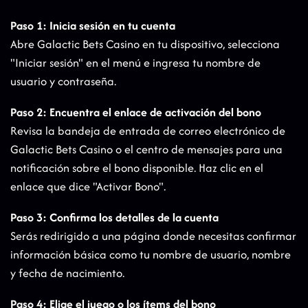
Paso 1: Inicia sesión en tu cuenta
Abre Galactic Bets Casino en tu dispositivo, selecciona
"Iniciar sesión" en el menú e ingresa tu nombre de
usuario y contraseña.
Paso 2: Encuentra el enlace de activación del bono
Revisa la bandeja de entrada de correo electrónico de
Galactic Bets Casino o el centro de mensajes para una
notificación sobre el bono disponible. Haz clic en el
enlace que dice "Activar Bono".
Paso 3: Confirma los detalles de la cuenta
Serás redirigido a una página donde necesitas confirmar
información básica como tu nombre de usuario, nombre
y fecha de nacimiento.
Paso 4: Elige el juego o los ítems del bono