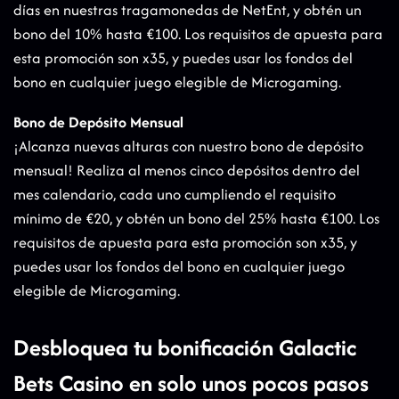
días en nuestras tragamonedas de NetEnt, y obtén un
bono del 10% hasta €100. Los requisitos de apuesta para
esta promoción son x35, y puedes usar los fondos del
bono en cualquier juego elegible de Microgaming.
Bono de Depósito Mensual
¡Alcanza nuevas alturas con nuestro bono de depósito
mensual! Realiza al menos cinco depósitos dentro del
mes calendario, cada uno cumpliendo el requisito
mínimo de €20, y obtén un bono del 25% hasta €100. Los
requisitos de apuesta para esta promoción son x35, y
puedes usar los fondos del bono en cualquier juego
elegible de Microgaming.
Desbloquea tu bonificación Galactic
Bets Casino en solo unos pocos pasos