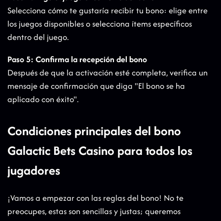
Selecciona cómo te gustaría recibir tu bono: elige entre
los juegos disponibles o selecciona ítems específicos
dentro del juego.
Paso 5: Confirma la recepción del bono
Después de que la activación esté completa, verifica un
mensaje de confirmación que diga "El bono se ha
aplicado con éxito".
Condiciones principales del bono
Galactic Bets Casino para todos los
jugadores
¡Vamos a empezar con las reglas del bono! No te
preocupes, estas son sencillas y justas; queremos