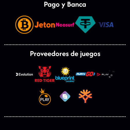
Pago y Banca
Proveedores de juegos